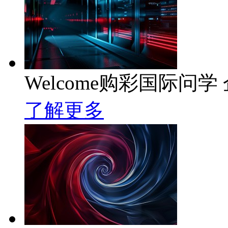
Welcome购彩国际问学 
了解更多