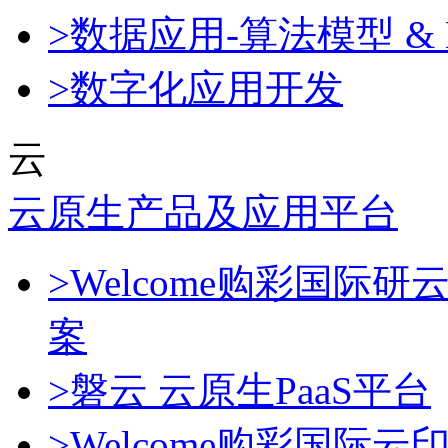
>数据应用-算法模型 & 
>数字化应用开发
云
云原生产品及应用平台
>Welcome购彩国际
案
>磐云 云原生PaaS平台
>Welcome购彩国际