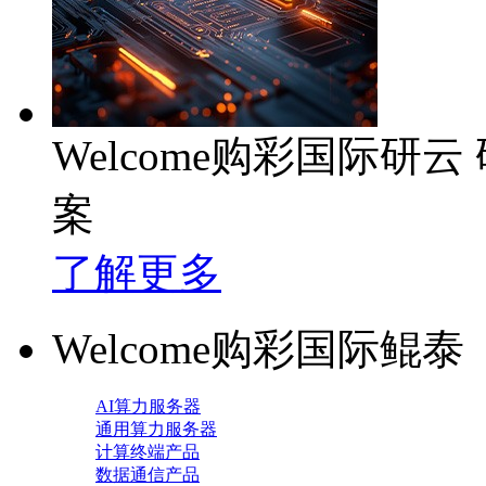
Welcome购彩国际研
案
了解更多
Welcome购彩国际鲲泰
AI算力服务器
通用算力服务器
计算终端产品
数据通信产品