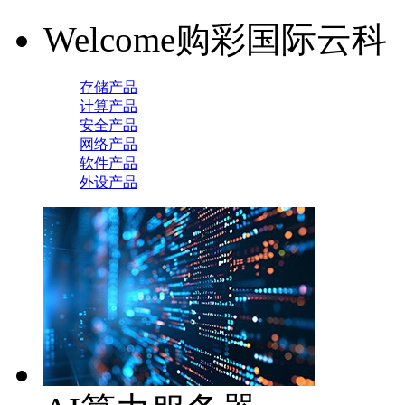
Welcome购彩国际云科
存储产品
计算产品
安全产品
网络产品
软件产品
外设产品