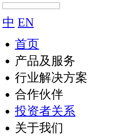
中
EN
首页
产品及服务
行业解决方案
合作伙伴
投资者关系
关于我们