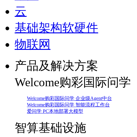
云
基础架构软硬件
物联网
产品及解决方案
Welcome购彩国际问学
Welcome购彩国际问学 企业级Agent中台
Welcome购彩国际问学 智能流程工作台
爱问学 PC本地部署大模型
智算基础设施