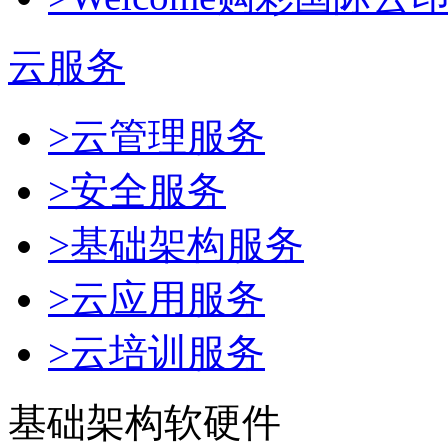
云服务
>云管理服务
>安全服务
>基础架构服务
>云应用服务
>云培训服务
基础架构软硬件