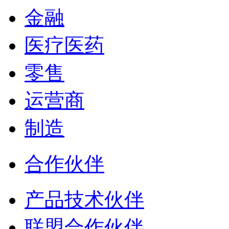
金融
医疗医药
零售
运营商
制造
合作伙伴
产品技术伙伴
联盟合作伙伴