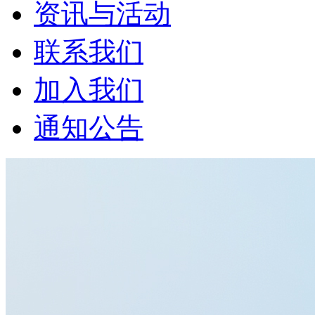
资讯与活动
联系我们
加入我们
通知公告