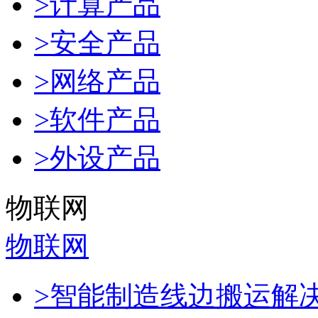
>计算产品
>安全产品
>网络产品
>软件产品
>外设产品
物联网
物联网
>智能制造线边搬运解