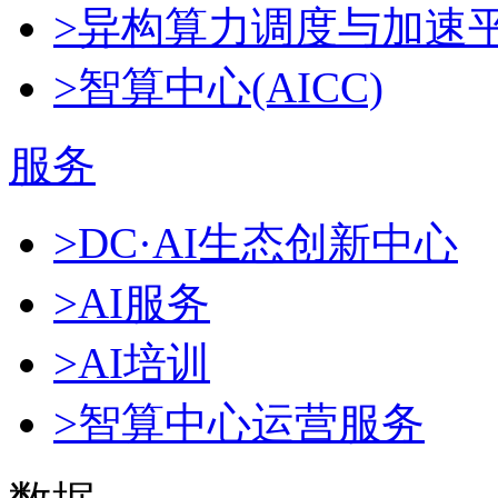
>异构算力调度与加速
>智算中心(AICC)
服务
>DC·AI生态创新中心
>AI服务
>AI培训
>智算中心运营服务