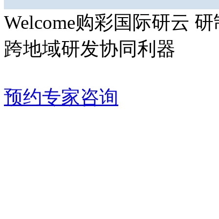
Welcome购彩国际研云
跨地域研发协同利器
预约专家咨询